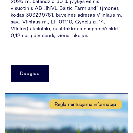
2026 m. balandžio 30 d. įvykęs eilinis
visuotinis AB „INVL Baltic Farmland“ (įmonės
kodas 303299781, buveinės adresas Vilniaus m.
sav., Vilniaus m., LT-01110, Gynėjų g. 14,
Vilnius) akcininkų susirinkimas nusprendė skirti
0,12 eurų dividendų vienai akcijai.
Daugiau
Reglamentuojama informacija