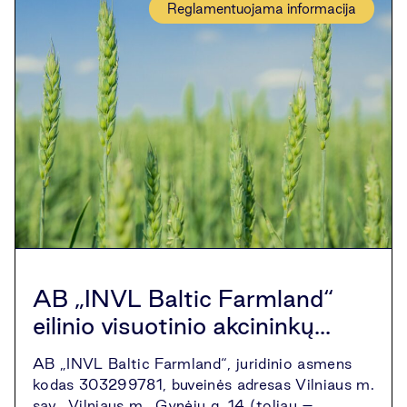
Reglamentuojama informacija
AB „INVL Baltic Farmland“
eilinio visuotinio akcininkų...
AB „INVL Baltic Farmland“, juridinio asmens
kodas 303299781, buveinės adresas Vilniaus m.
sav., Vilniaus m., Gynėjų g. 14 (toliau –