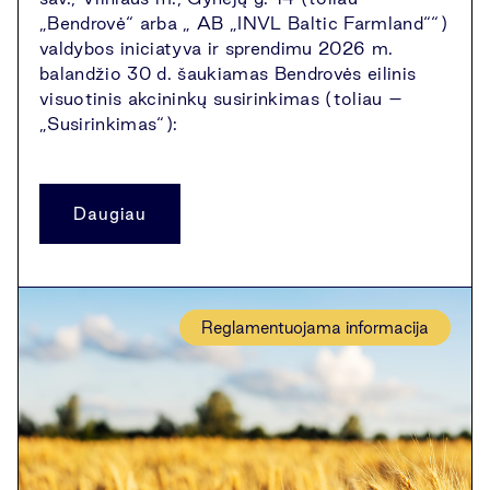
„Bendrovė“ arba „ AB „INVL Baltic Farmland““)
valdybos iniciatyva ir sprendimu 2026 m.
balandžio 30 d. šaukiamas Bendrovės eilinis
visuotinis akcininkų susirinkimas (toliau –
„Susirinkimas“):
Daugiau
Reglamentuojama informacija