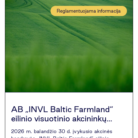
Reglamentuojama informacija
AB „INVL Baltic Farmland“
eilinio visuotinio akcininkų...
2026 m. balandžio 30 d. įvykusio akcinės