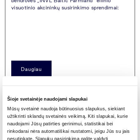
bendrovės „INVL Baltic Farmland“ eilinio
visuotinio akcininkų susirinkimo sprendimai:
Daugiau
Šioje svetainėje naudojami slapukai
Reglamentuojama informacija
Mūsų svetainė naudoja būtinuosius slapukus, siekiant
užtikrinti sklandų svetainės veikimą. Kiti slapukai, kurie
naudojami Jūsų patirties gerinimui, statistikai bei
rinkodarai nėra automatiškai nustatomi, jeigu Jūs su jais
nesutinkate. Slapukų pasirinkimą galite valdyti