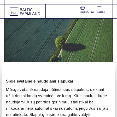
IN ENGLISH
MENU
Šioje svetainėje naudojami slapukai
Mūsų svetainė naudoja būtinuosius slapukus, siekiant
Laisvi plotai nuomai
užtikrinti sklandų svetainės veikimą. Kiti slapukai, kurie
naudojami Jūsų patirties gerinimui, statistikai bei
rinkodarai nėra automatiškai nustatomi, jeigu Jūs su jais
nesutinkate. Slapukų pasirinkimą galite valdyti