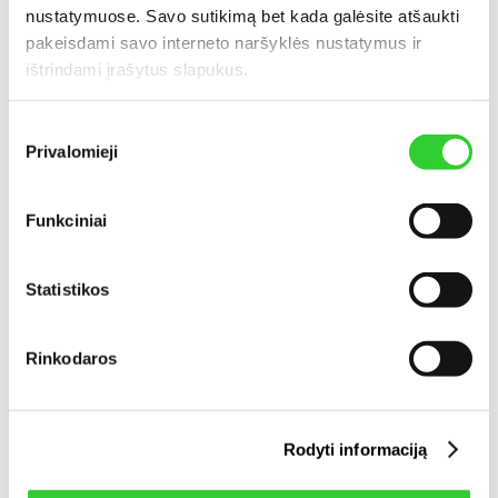
nustatymuose. Savo sutikimą bet kada galėsite atšaukti
Šiuo metu siūlome išsinuomoti:
pakeisdami savo interneto naršyklės nustatymus ir
ištrindami įrašytus slapukus.
Kadastri
Rajonas
Seniūnija
Kaimas
Sutikimo
vietovė
Privalomieji
pasirinkimas
Funkciniai
Jonavos
Bukonių
Mimainių
Bukonių
Statistikos
Rinkodaros
Rodyti informaciją
Dėl nuomos galimybių kreipkitės:
Justė Gumovskienė