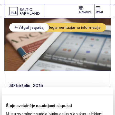
IN ENGLISH
MENU
← Atgal į sąrašą
Reglamentuojama informacija
30 birželio, 2015
Pasirašyta žemės sklypų
Šioje svetainėje naudojami slapukai
administravimo sutartis
Mūsų svetainė naudoja būtinuosius slapukus, siekiant