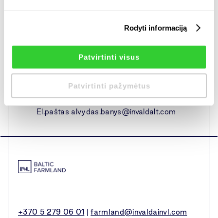
nuo AB „INVL Baltic Farmland“ kapitalizacijos. Taip pat
numatytas sėkmės mokestis, siekiantis 20 proc. nuo
metin
ės
grąžos, kuri viršija 5 proc. plius infliacija.
Rodyti informaciją
Blogoms skoloms viršijus 5 proc. pajamų, perviršį
kompensuos UAB „INVL Farmland Management“.
Patvirtinti visus
Asmuo, įgaliotas suteikti papildomą
Patvirtinti pažymėtus
informaciją:
Valdybos pirmininkas Alvydas Banys
El.paštas
alvydas.banys@invaldalt.com
+370 5 279 06 01
|
farmland@invaldainvl.com