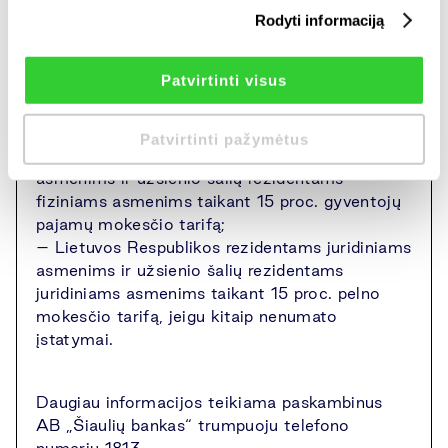
Rodyti informaciją
artimiausiame AB Šiaulių banko klientų
aptarnavimo padalinyje. AB Šiaulių bankas
skyrių sąrašą galima rasti
čia
).
Patvirtinti visus
2017 m. dividendų apmokestinimo tvarka:
Patvirtinti pažymėtus
– Lietuvos Respublikos rezidentams fiziniams
asmenims ir užsienio šalių rezidentams
fiziniams asmenims taikant 15 proc. gyventojų
pajamų mokesčio tarifą;
– Lietuvos Respublikos rezidentams juridiniams
asmenims ir užsienio šalių rezidentams
juridiniams asmenims taikant 15 proc. pelno
mokesčio tarifą, jeigu kitaip nenumato
įstatymai.
Daugiau informacijos teikiama paskambinus
AB „Šiaulių bankas“ trumpuoju telefono
numeriu 1813.