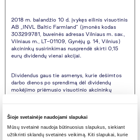
2018 m. balandžio 10 d. įvykęs eilinis visuotinis
AB „INVL Baltic Farmland“ (įmonės kodas
303299781, buveinės adresas Vilniaus m. sav.,
Vilniaus m., LT-01109, Gynėjų g. 14, Vilnius)
akcininkų susirinkimas nusprendė skirti 0,15
eurų dividendų vienai akcijai.
Dividendus gaus tie asmenys, kurie dešimtos
darbo dienos po sprendimą dėl dividendų
mokėjimo priėmusio visuotinio akcininkų
susirinkimo pabaigoje, t. y. 2018 m. balandžio
24 d. buvo AB „INVL Baltic Farmland“
akcininkai.
Šioje svetainėje naudojami slapukai
Mūsų svetainė naudoja būtinuosius slapukus, siekiant
Nuo 2018 m. gegužės 9 d. dividendai bus
užtikrinti sklandų svetainės veikimą. Kiti slapukai, kurie
mokami tokia tvarka: