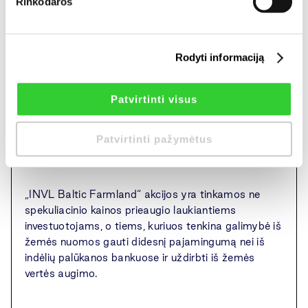
Rinkodaros
vadinamasis žemės pardavimo saugiklių įstatymas,
itin sumažinęs galimų žemės pirkėjų ratą ir
neleidžiantis ūkininkams įsigyti daugiau nei 500
Rodyti informaciją
hektarų žemės.
Patvirtinti visus
„Tai sumažino žemės paklausą ir apribojo plėtrą,
tačiau padidino nuomojamos žemės paklausą – tai
atsispindės 2015 metų rezultatuose“, – sakė „INVL
Patvirtinti pažymėtus
Baltic Farmland“ direktorius Darius Šulnis.
„INVL Baltic Farmland“ akcijos yra tinkamos ne
spekuliacinio kainos prieaugio laukiantiems
investuotojams, o tiems, kuriuos tenkina galimybė iš
žemės nuomos gauti didesnį pajamingumą nei iš
indėlių palūkanos bankuose ir uždirbti iš žemės
vertės augimo.