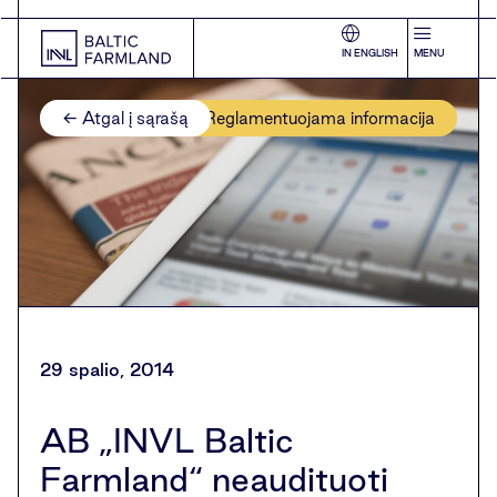
IN ENGLISH
MENU
← Atgal į sąrašą
Reglamentuojama informacija
29 spalio, 2014
AB „INVL Baltic
Farmland“ neaudituoti