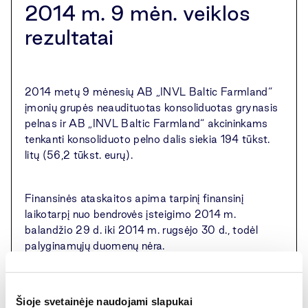
2014 m. 9 mėn. veiklos
rezultatai
2014 metų 9 mėnesių AB „INVL Baltic Farmland“
įmonių grupės neaudituotas konsoliduotas grynasis
pelnas ir AB „INVL Baltic Farmland“ akcininkams
tenkanti konsoliduoto pelno dalis siekia 194 tūkst.
litų (56,2 tūkst. eurų).
Finansinės ataskaitos apima tarpinį finansinį
laikotarpį nuo bendrovės įsteigimo 2014 m.
balandžio 29 d. iki 2014 m. rugsėjo 30 d., todėl
palyginamųjų duomenų nėra.
Papildoma informacija:
Šioje svetainėje naudojami slapukai
Investicijų į žemės ūkio paskirties žemę bendrovė