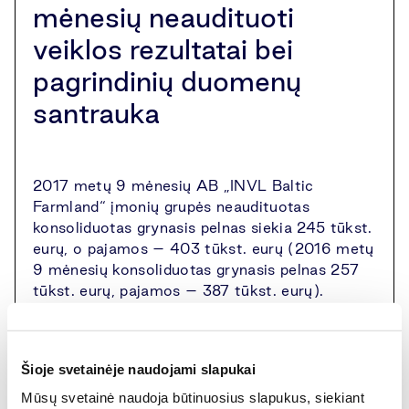
mėnesių neaudituoti
veiklos rezultatai bei
pagrindinių duomenų
santrauka
2017 metų 9 mėnesių AB „INVL Baltic
Farmland“ įmonių grupės neaudituotas
konsoliduotas grynasis pelnas siekia 245 tūkst.
eurų, o pajamos – 403 tūkst. eurų (2016 metų
9 mėnesių konsoliduotas grynasis pelnas 257
tūkst. eurų, pajamos – 387 tūkst. eurų).
Papildoma informacija:
Šioje svetainėje naudojami slapukai
Mūsų svetainė naudoja būtinuosius slapukus, siekiant
Investicijų į žemės ūkio paskirties žemę