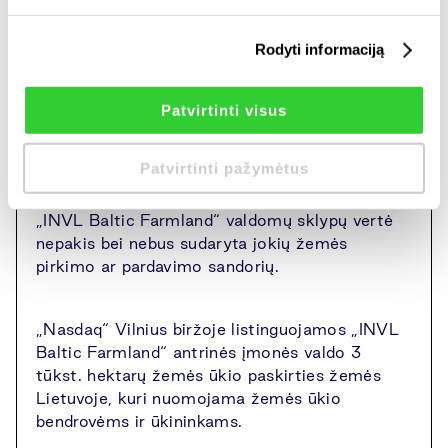
„INVL Farmland Management“ direktorė.
Rodyti informaciją
Vertinant pasiektus rezultatus, per šių metų
devynis mėnesius bendrovė gavo 70 proc.
Patvirtinti visus
prognozuotų metinių pajamų (575 tūkst. eurų)
ir 70 proc. prognozuoto metinio konsoliduoto
Patvirtinti pažymėtus
grynojo pelno (350 tūkst. eurų). Prognozė
parengta darant prielaidą, kad per 2017 m.
„INVL Baltic Farmland“ valdomų sklypų vertė
nepakis bei nebus sudaryta jokių žemės
pirkimo ar pardavimo sandorių.
„Nasdaq“ Vilnius biržoje listinguojamos „INVL
Baltic Farmland“ antrinės įmonės valdo 3
tūkst. hektarų žemės ūkio paskirties žemės
Lietuvoje, kuri nuomojama žemės ūkio
bendrovėms ir ūkininkams.