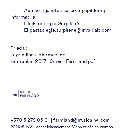
Asmuo, įgaliotas suteikti papildomą
informaciją:
Direktorė Eglė Surplienė
El.paštas
egle.surpliene@invaldalt.com
Priedai:
Pagrindines informacijos
santrauka_2017_9men_Farmland.pdf
+370 5 279 06 01
|
farmland@invaldainvl.com
2026 © INVL Asset Management. Visos teisės saugomos.